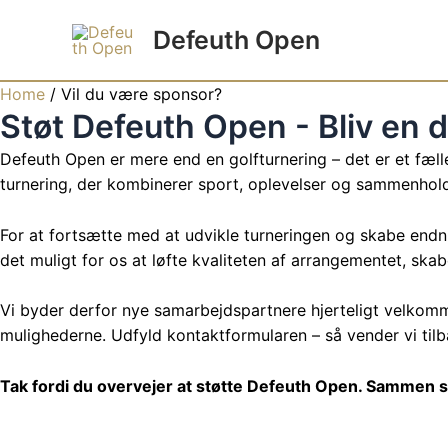
Gå
Defeuth Open
til
indholdet
Home
/
Vil du være sponsor?
Støt Defeuth Open - Bliv en d
Defeuth Open er mere end en golfturnering – det er et fæll
turnering, der kombinerer sport, oplevelser og sammenhol
For at fortsætte med at udvikle turneringen og skabe endn
det muligt for os at løfte kvaliteten af arrangementet, s
Vi byder derfor nye samarbejdspartnere hjerteligt velkomm
mulighederne. Udfyld kontaktformularen – så vender vi tilb
Tak fordi du overvejer at støtte Defeuth Open. Sammen sk