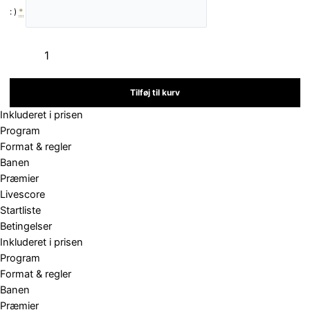
: )
*
Defeuth
Open
2026
Tilføj til kurv
-
Single
Inkluderet i prisen
turnering
Program
antal
Format & regler
Banen
Præmier
Livescore
Startliste
Betingelser
Inkluderet i prisen
Program
Format & regler
Banen
Præmier