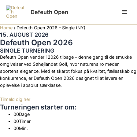
Gå
til
Defeuth Open
Main
indholdet
Home
/
Defeuth Open 2026 – Single (NY)
Men
15. AUGUST 2026
Defeuth Open 2026
SINGLE TURNERING
Defeuth Open vender i 2026 tilbage – denne gang til de smukke
omgivelser ved Søhøjlandet Golf, hvor naturens ro møder
sportens elegance. Med et skarpt fokus på kvalitet, fællesskab og
konkurrence, er Defeuth Open 2026 designet til at levere en
oplevelse i absolut særklasse.
Tilmeld dig her
Turneringen starter om:
00
Dage
00
Timer
00
Min.