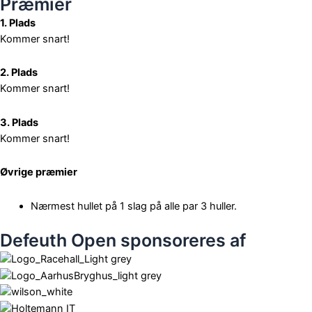
Præmier
v
1. Plads
e
s
Kommer snart!
2. Plads
Kommer snart!
3. Plads
Kommer snart!
Øvrige præmier
Nærmest hullet på 1 slag på alle par 3 huller.
Defeuth Open sponsoreres af