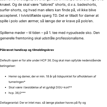
knæet. Og de skal være “tailored” shorts, d.v.s. badeshorts,
surfer-shorts, og hvad man ellers kan finde på, vil ikke blive
accepteret. I tvivlstilfælde spørg TD. Det er tilladt for damer at
spille i polo uden ærmer, så længe der er krave på polo’en.
Spillerne møder – til tiden – på 1. tee med nypudsede sko. Den
generelle fremtoning skal udstråle professionalisme.
Påkrævet handicap og tilmeldingskrav
Defeuth open er for alle under HCP 36.
Dog skal man opfylde nedenstående
betingelser:
Herrer og damer, der er min. 18 år på tidspunktet for afholdelsen af
turneringen*
Skal være i besiddelse af et gyldigt DGU-kort**
hcp. 36,0***
Deltagerantal: Der er intet max. så længe pladser haves på fly og