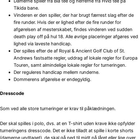
Damerne spiller fra Blå tee og herrerne fra Hvid tee på
Tikida bane.
Vinderen er den spiller, der har brugt færrest slag efter de
fire runder. Hvis der er lighed efter de fire runder for
afgørelsen af mesterskabet, findes vinderen ved sudden
death play off på hul 18. Alle øvrige placeringer afgøres ved
lighed via laveste handicap.
Der spilles efter de af Royal & Ancient Golf Club of St.
Andrews fastsatte regler, uddrag af lokale regler for Europa
Touren, samt almindelige lokale regler for turneringen.
Der reguleres handicap mellem runderne.
Dommerens afgørelse er endegyldig.
Dresscode
Som ved alle store turneringer er krav til påklædningen.
Der skal spilles i polo, dvs. at en T-shirt uden krave ikke opfylder
turneringens dresscode. Det er ikke tilladt at spille i korte shorts
(damerne undtaget), de skal gå ned til midt på låret eller lige over