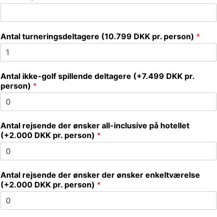
i
l
Antal turneringsdeltagere (10.799 DKK pr. person)
*
Antal ikke-golf spillende deltagere (+7.499 DKK pr.
person)
*
Antal rejsende der ønsker all-inclusive på hotellet
(+2.000 DKK pr. person)
*
t
Antal rejsende der ønsker der ønsker enkeltværelse
u
(+2.000 DKK pr. person)
*
r
n
e