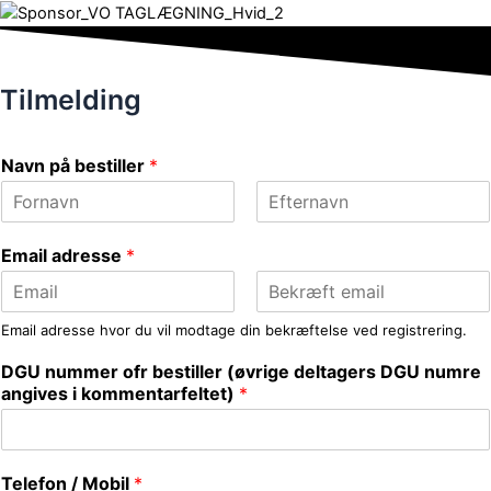
Tilmelding
Navn på bestiller
*
F
L
i
a
Email adresse
*
r
s
s
t
t
E
C
Email adresse hvor du vil modtage din bekræftelse ved registrering.
m
o
a
n
DGU nummer ofr bestiller (øvrige deltagers DGU numre
i
f
l
i
angives i kommentarfeltet)
*
r
m
E
m
a
Telefon / Mobil
*