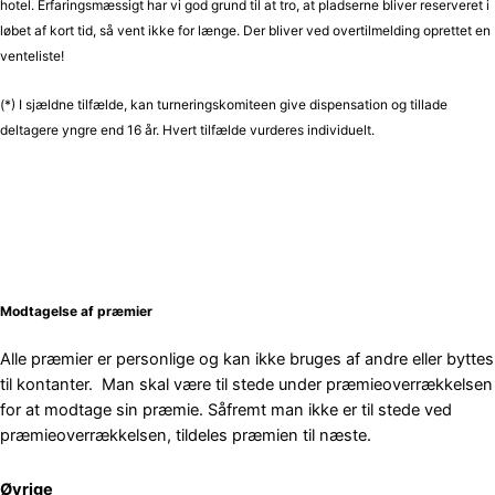
hotel.
Erfaringsmæssigt har vi god grund til at tro, at pladserne bliver reserveret i
løbet af kort tid, så vent ikke for længe. Der bliver ved overtilmelding oprettet en
venteliste!
(*) I sjældne tilfælde, kan turneringskomiteen give dispensation og tillade
deltagere yngre end 16 år. Hvert tilfælde vurderes individuelt.
Modtagelse af præmier
Alle præmier er personlige og kan ikke bruges af andre eller byttes
til kontanter. Man skal være til stede under præmieoverrækkelsen
for at modtage sin præmie. Såfremt man ikke er til stede ved
præmieoverrækkelsen, tildeles præmien til næste.
Øvrige