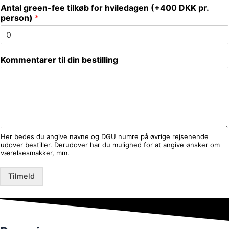
r
Antal green-fee tilkøb for hviledagen (+400 DKK pr.
i
person)
*
n
g
s
d
Kommentarer til din bestilling
e
l
t
a
g
e
r
e
Her bedes du angive navne og DGU numre på øvrige rejsenende
E
udover bestiller. Derudover har du mulighed for at angive ønsker om
værelsesmakker, mm.
m
a
i
Tilmeld
l
a
n
g
i